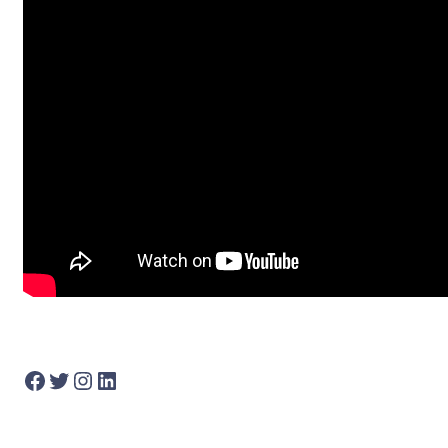
Facebook
Twitter
Instagram
LinkedIn