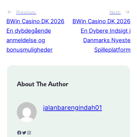
←
→
Previous:
Next:
BWin Casino DK 2026
BWin Casino DK 2026
En dybdegående
En Dybere Indsigt i
anmeldelse og
Danmarks Nyeste
bonusmuligheder
Spilleplatform
About The Author
jalanbarengindah01
Facebook
Twitter
Instagram