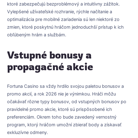
ktoré zabezpečujú bezproblémový a intuitívny zážitok.
Vylepšené užívateľské rozhranie, rýchle načítanie a
optimalizácia pre mobilné zariadenia sú len niektoré zo
zmien, ktoré poskytnú hráčom jednoduchší prístup k ich
obľúbeným hrám a službám.
Vstupné bonusy a
propagačné akcie
Fortuna Casino sa vždy hrdilo svojou paletou bonusov a
promo akcií, a rok 2026 nie je výnimkou. Hráči môžu
očakávať rôzne typy bonusov, od vstupných bonusov po
pravidelné promo akcie, ktoré sú prispôsobené ich
preferenciám. Okrem toho bude zavedený vernostný
program, ktorý hráčom umožní zbierať body a získavať
exkluzívne odmeny.