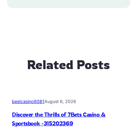
Related Posts
bestcasino6081
August 6, 2026
Discover the Thrills of 7Bets Casino &
Sportsbook -315202369