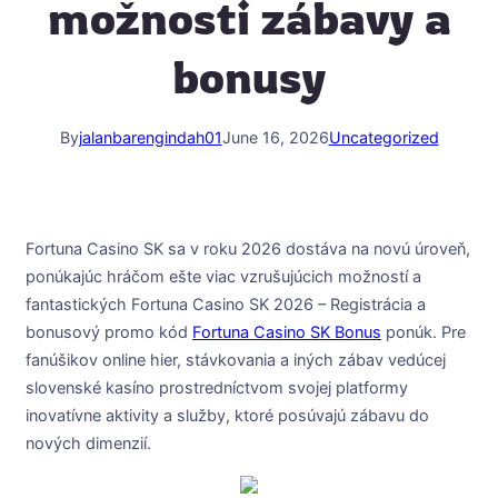
možnosti zábavy a
bonusy
By
jalanbarengindah01
June 16, 2026
Uncategorized
Fortuna Casino SK sa v roku 2026 dostáva na novú úroveň,
ponúkajúc hráčom ešte viac vzrušujúcich možností a
fantastických Fortuna Casino SK 2026 – Registrácia a
bonusový promo kód
Fortuna Casino SK Bonus
ponúk. Pre
fanúšikov online hier, stávkovania a iných zábav vedúcej
slovenské kasíno prostredníctvom svojej platformy
inovatívne aktivity a služby, ktoré posúvajú zábavu do
nových dimenzií.