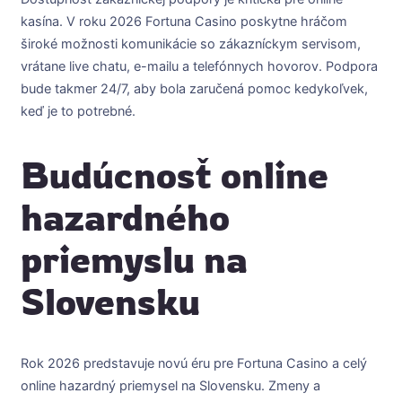
kasína. V roku 2026 Fortuna Casino poskytne hráčom
široké možnosti komunikácie so zákazníckym servisom,
vrátane live chatu, e-mailu a telefónnych hovorov. Podpora
bude takmer 24/7, aby bola zaručená pomoc kedykoľvek,
keď je to potrebné.
Budúcnosť online
hazardného
priemyslu na
Slovensku
Rok 2026 predstavuje novú éru pre Fortuna Casino a celý
online hazardný priemysel na Slovensku. Zmeny a