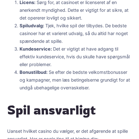
Licens:
Sørg for, at casinoet er licenseret af en
anerkendt myndighed. Dette er vigtigt for at sikre, at
det opererer lovligt og sikkert.
Spiludvalg:
Tjek, hvilke spil der tilbydes. De bedste
casinoer har et varieret udvalg, så du altid har noget
spændende at spille.
Kundeservice:
Det er vigtigt at have adgang til
effektiv kundeservice, hvis du skulle have spørgsmål
eller problemer.
Bonustilbud:
Se efter de bedste velkomstbonusser
og kampagner, men læs betingelserne grundigt for at
undgå ubehagelige overraskelser.
Spil ansvarligt
Uanset hvilket casino du vælger, er det afgørende at spille
ansvarligt. Her er nogle tips til at hjælpe dig: