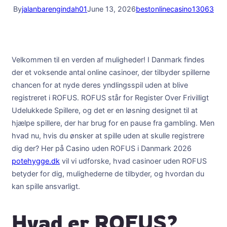
By
jalanbarengindah01
June 13, 2026
bestonlinecasino13063
Velkommen til en verden af muligheder! I Danmark findes
der et voksende antal online casinoer, der tilbyder spillerne
chancen for at nyde deres yndlingsspil uden at blive
registreret i ROFUS. ROFUS står for Register Over Frivilligt
Udelukkede Spillere, og det er en løsning designet til at
hjælpe spillere, der har brug for en pause fra gambling. Men
hvad nu, hvis du ønsker at spille uden at skulle registrere
dig der? Her på Casino uden ROFUS i Danmark 2026
potehygge.dk
vil vi udforske, hvad casinoer uden ROFUS
betyder for dig, mulighederne de tilbyder, og hvordan du
kan spille ansvarligt.
Hvad er ROFUS?