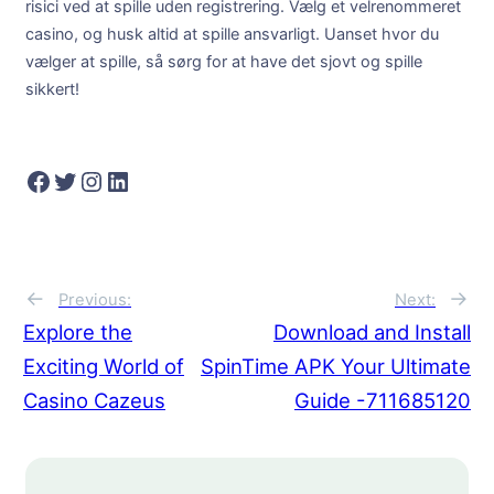
risici ved at spille uden registrering. Vælg et velrenommeret
casino, og husk altid at spille ansvarligt. Uanset hvor du
vælger at spille, så sørg for at have det sjovt og spille
sikkert!
Facebook
Twitter
Instagram
LinkedIn
←
→
Previous:
Next:
Explore the
Download and Install
Exciting World of
SpinTime APK Your Ultimate
Casino Cazeus
Guide -711685120