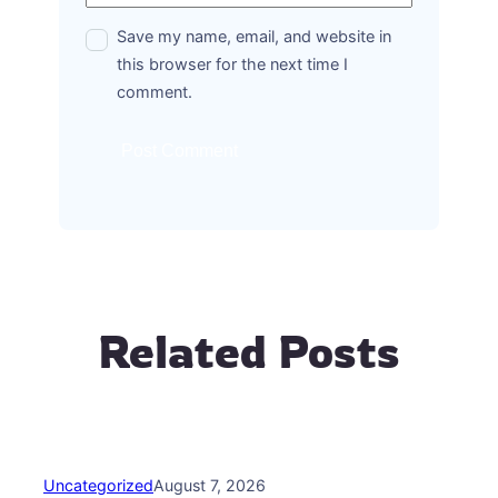
Save my name, email, and website in
this browser for the next time I
comment.
Related Posts
Uncategorized
August 7, 2026