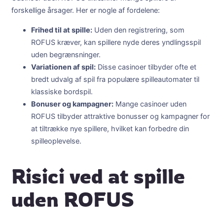
forskellige årsager. Her er nogle af fordelene:
Frihed til at spille:
Uden den registrering, som
ROFUS kræver, kan spillere nyde deres yndlingsspil
uden begrænsninger.
Variationen af spil:
Disse casinoer tilbyder ofte et
bredt udvalg af spil fra populære spilleautomater til
klassiske bordspil.
Bonuser og kampagner:
Mange casinoer uden
ROFUS tilbyder attraktive bonusser og kampagner for
at tiltrække nye spillere, hvilket kan forbedre din
spilleoplevelse.
Risici ved at spille
uden ROFUS