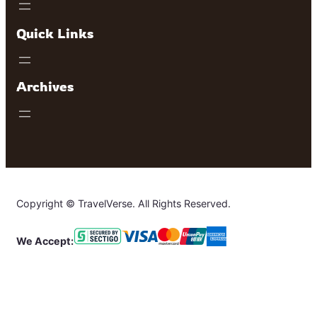
Quick Links
Archives
Copyright © TravelVerse. All Rights Reserved.
We Accept: