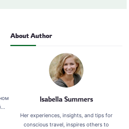
About Author
Isabella Summers
нном
ё
Her experiences, insights, and tips for
ия
conscious travel, inspires others to