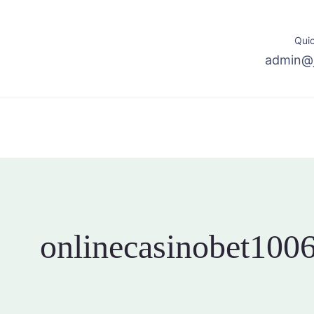
Quic
admin@j
onlinecasinobet100