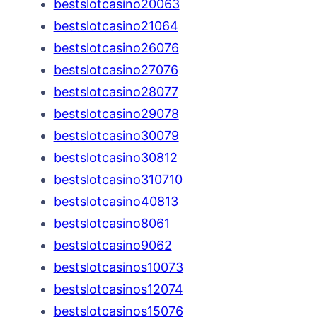
bestslotcasino20063
bestslotcasino21064
bestslotcasino26076
bestslotcasino27076
bestslotcasino28077
bestslotcasino29078
bestslotcasino30079
bestslotcasino30812
bestslotcasino310710
bestslotcasino40813
bestslotcasino8061
bestslotcasino9062
bestslotcasinos10073
bestslotcasinos12074
bestslotcasinos15076