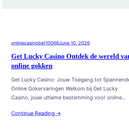
onlinecasinobet10066
June 10, 2026
Get Lucky Casino Ontdek de wereld va
online gokken
Get Lucky Casino: Jouw Toegang tot Spannend
Online Gokervaringen Welkom bij Get Lucky
Casino, jouw ultieme bestemming voor online
gokken. Hier vind je een brede selectie van
Continue Reading →
spellen, spannende promoties en een
gebruiksvriendelijke interface. getluckycasino