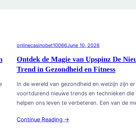
onlinecasinobet10066
June 10, 2026
n
Ontdek de Magie van Upspinz De Nie
Trend in Gezondheid en Fitness
e
In de wereld van gezondheid en welzijn zijn er
voortdurend nieuwe trends en technieken die
helpen ons leven te verbeteren. Een van de m
opvallende en opkomende trends is upspinz. D
Continue Reading →
innovatieve concept biedt een frisse kijk op h
we voor onszelf kunnen zorgen, zowel lichame