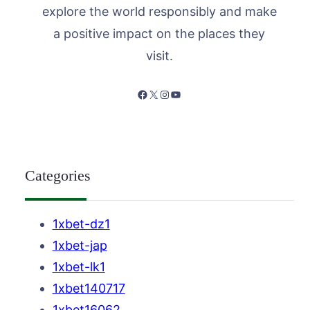
 we
explore the world responsibly and make
a positive impact on the places they
visit.
Facebook
X
Instagram
YouTube
Categories
1xbet-dz1
1xbet-jap
1xbet-lk1
1xbet140717
1xbet16062