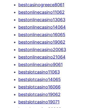
bestcasinogreece8061
bestonlinecasino11062
bestonlinecasino13063
bestonlinecasino14064
bestonlinecasino16065
bestonlinecasino19062
bestonlinecasino20063
bestonlinecasino21064
bestonlinecasino9061
bestslotcasino11063
bestslotcasino14065
bestslotcasino16066
bestslotcasino19062
bestslotcasino19071