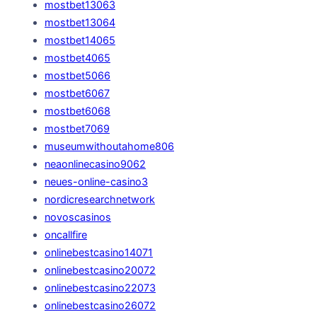
mostbet13063
mostbet13064
mostbet14065
mostbet4065
mostbet5066
mostbet6067
mostbet6068
mostbet7069
museumwithoutahome806
neaonlinecasino9062
neues-online-casino3
nordicresearchnetwork
novoscasinos
oncallfire
onlinebestcasino14071
onlinebestcasino20072
onlinebestcasino22073
onlinebestcasino26072