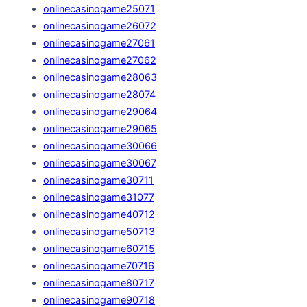
onlinecasinogame25071
onlinecasinogame26072
onlinecasinogame27061
onlinecasinogame27062
onlinecasinogame28063
onlinecasinogame28074
onlinecasinogame29064
onlinecasinogame29065
onlinecasinogame30066
onlinecasinogame30067
onlinecasinogame30711
onlinecasinogame31077
onlinecasinogame40712
onlinecasinogame50713
onlinecasinogame60715
onlinecasinogame70716
onlinecasinogame80717
onlinecasinogame90718