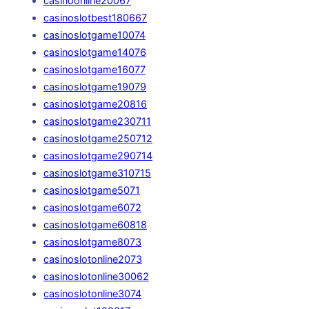
casinoonline20067
casinoslotbest180667
casinoslotgame10074
casinoslotgame14076
casinoslotgame16077
casinoslotgame19079
casinoslotgame20816
casinoslotgame230711
casinoslotgame250712
casinoslotgame290714
casinoslotgame310715
casinoslotgame5071
casinoslotgame6072
casinoslotgame60818
casinoslotgame8073
casinoslotonline2073
casinoslotonline30062
casinoslotonline3074