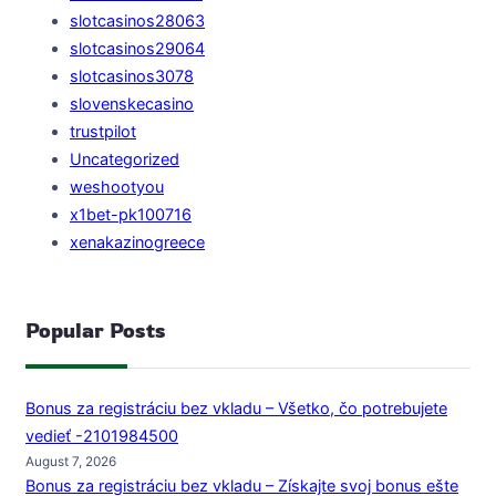
slotcasinos28063
slotcasinos29064
slotcasinos3078
slovenskecasino
trustpilot
Uncategorized
weshootyou
x1bet-pk100716
xenakazinogreece
Popular Posts
Bonus za registráciu bez vkladu – Všetko, čo potrebujete
vedieť -2101984500
August 7, 2026
Bonus za registráciu bez vkladu – Získajte svoj bonus ešte