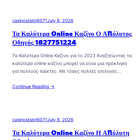
casinostslot6071
July 8, 2026
Τα Καλύτερα Online Καζίνο Ο Απόλυτος
Οδηγός 1827751224
Τα Καλύτερα Online Καζίνο για το 2023 Αναζητώντας τα
καλύτερα online καζίνο μπορεί να είναι μια πρόκληση
για πολλούς παίκτες. Με τόσες πολλές επιλογές
διαθέσιμες σήμερα, είναι σημαντικό να γνωρίζετε ποια
Continue Reading →
είναι τα καζίνο που προσφέρουν τα καλύτερα
παιχνίδια, ασφάλεια και εξαιρετικές προσφορές. Σε
αυτόν τον οδηγό, θα εξετάσουμε τα κριτήρια που
πρέπει να λάβετε
casinostslot6071
July 8, 2026
Τα Καλύτερα Online Καζίνο Η Απόλυτη