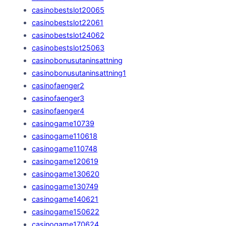
casinobestslot20065
casinobestslot22061
casinobestslot24062
casinobestslot25063
casinobonusutaninsattning
casinobonusutaninsattning1
casinofaenger2
casinofaenger3
casinofaenger4
casinogame10739
casinogame110618
casinogame110748
casinogame120619
casinogame130620
casinogame130749
casinogame140621
casinogame150622
casinogame170624