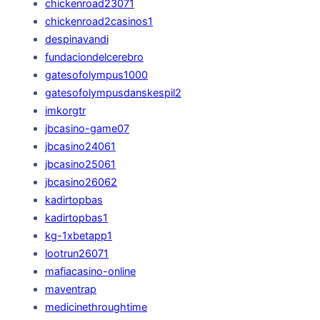
chickenroad23071
chickenroad2casinos1
despinavandi
fundaciondelcerebro
gatesofolympus1000
gatesofolympusdanskespil2
imkorgtr
jbcasino-game07
jbcasino24061
jbcasino25061
jbcasino26062
kadirtopbas
kadirtopbas1
kg-1xbetapp1
lootrun26071
mafiacasino-online
maventrap
medicinethroughtime