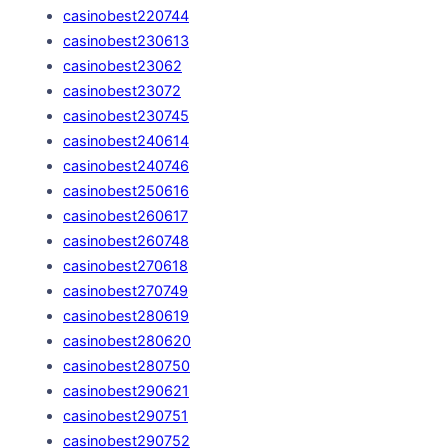
casinobest220744
casinobest230613
casinobest23062
casinobest23072
casinobest230745
casinobest240614
casinobest240746
casinobest250616
casinobest260617
casinobest260748
casinobest270618
casinobest270749
casinobest280619
casinobest280620
casinobest280750
casinobest290621
casinobest290751
casinobest290752