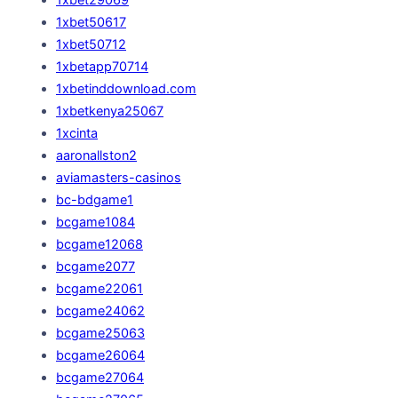
1xbet29069
1xbet50617
1xbet50712
1xbetapp70714
1xbetinddownload.com
1xbetkenya25067
1xcinta
aaronallston2
aviamasters-casinos
bc-bdgame1
bcgame1084
bcgame12068
bcgame2077
bcgame22061
bcgame24062
bcgame25063
bcgame26064
bcgame27064