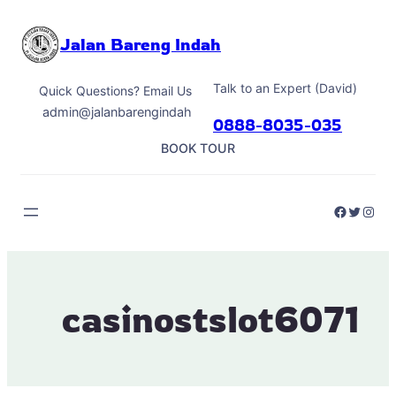
Skip
to
Jalan Bareng Indah
content
Talk to an Expert (David)
Quick Questions? Email Us
admin@jalanbarengindah
0888-8035-035
BOOK TOUR
Faceboo
Twitter
Inst
casinostslot6071