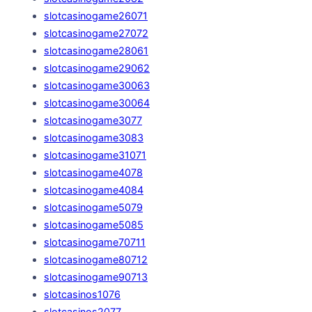
slotcasinogame26071
slotcasinogame27072
slotcasinogame28061
slotcasinogame29062
slotcasinogame30063
slotcasinogame30064
slotcasinogame3077
slotcasinogame3083
slotcasinogame31071
slotcasinogame4078
slotcasinogame4084
slotcasinogame5079
slotcasinogame5085
slotcasinogame70711
slotcasinogame80712
slotcasinogame90713
slotcasinos1076