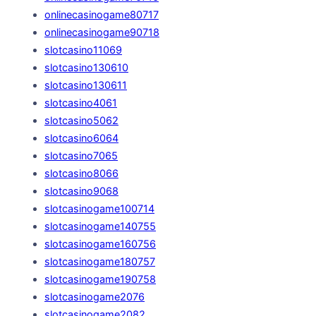
onlinecasinogame80717
onlinecasinogame90718
slotcasino11069
slotcasino130610
slotcasino130611
slotcasino4061
slotcasino5062
slotcasino6064
slotcasino7065
slotcasino8066
slotcasino9068
slotcasinogame100714
slotcasinogame140755
slotcasinogame160756
slotcasinogame180757
slotcasinogame190758
slotcasinogame2076
slotcasinogame2082