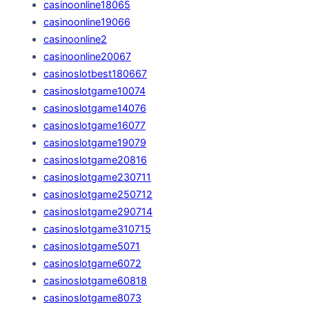
casinoonline18065
casinoonline19066
casinoonline2
casinoonline20067
casinoslotbest180667
casinoslotgame10074
casinoslotgame14076
casinoslotgame16077
casinoslotgame19079
casinoslotgame20816
casinoslotgame230711
casinoslotgame250712
casinoslotgame290714
casinoslotgame310715
casinoslotgame5071
casinoslotgame6072
casinoslotgame60818
casinoslotgame8073