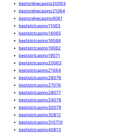
bestonlinecasino20063
bestonlinecasino21064
bestonlinecasino9061
bestslotcasino11063
bestslotcasino14065
bestslotcasino16066
bestslotcasino19062
bestslotcasino19071
bestslotcasino20063
bestslotcasino21064
bestslotcasino26076
bestslotcasino27076
bestslotcasino28077
bestslotcasino29078
bestslotcasino30079
bestslotcasino30812
bestslotcasino310710
bestslotcasino40813