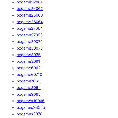
bcgame22061
bcgame24062
bcgame25063
bcgame26064
bcgame27064
bcgame27065
bcgame29072
bcgame30073
bcgame3035
bcgame3061
bcgame6062
bcgame60710
bcgame7063
bcgame8064
bcgame9065
bcgames10066
bcgames28065
bcgames3078