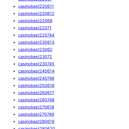
casinobest220611
casinobest220612
casinobest22068
casinobest22071
casinobest220744
casinobest230613
casinobest23062
casinobest23072
casinobest230745
casinobest240614
casinobest240746
casinobest250616
casinobest260617
casinobest260748
casinobest270618
casinobest270749
casinobest280619
casinobest280620