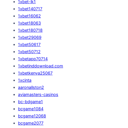
1xbet-lk1
1xbet140717
1xbet16062
1xbet18063
1xbet180718
1xbet29069
1xbet50617
1xbet50712
1xbetapp70714
1xbetinddownload.com
1xbetkenya25067
1xcinta
aaronallston2
aviamasters-casinos
bc-bdgame1
bcgame1084
bcgame12068
bcgame2077