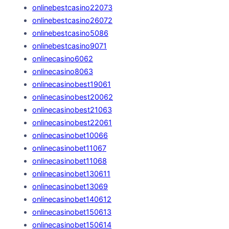
onlinebestcasino22073
onlinebestcasino26072
onlinebestcasino5086
onlinebestcasino9071
onlinecasino6062
onlinecasino8063
onlinecasinobest19061
onlinecasinobest20062
onlinecasinobest21063
onlinecasinobest22061
onlinecasinobet10066
onlinecasinobet11067
onlinecasinobet11068
onlinecasinobet130611
onlinecasinobet13069
onlinecasinobet140612
onlinecasinobet150613
onlinecasinobet150614