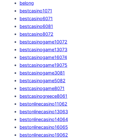
belong
bestcasino1071
bestcasino6071
bestcasino6081
bestcasino8072
bestcasinogame10072
bestcasinogame13073
bestcasinogame16074
bestcasinogame19075
bestcasinogame3081
bestcasinogame5082
bestcasinogame8071
bestcasinogreece8061
bestonlinecasino11062
bestonlinecasino13063
bestonlinecasino14064
bestonlinecasino16065
bestonlinecasino19062