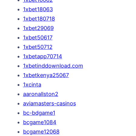
1xbet18063
1xbet180718
1xbet29069
1xbet50617
1xbet50712
1xbetapp70714
1xbetinddownload.com
1xbetkenya25067
1xcinta
aaronallston2
aviamasters-casinos
bc-bdgame1
bcgame1084
bcgame12068