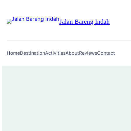
Skip
to
Jalan Bareng Indah
content
Home
Destination
Activities
About
Reviews
Contact