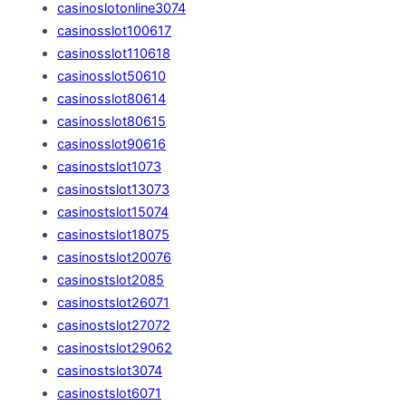
casinoslotonline3074
casinosslot100617
casinosslot110618
casinosslot50610
casinosslot80614
casinosslot80615
casinosslot90616
casinostslot1073
casinostslot13073
casinostslot15074
casinostslot18075
casinostslot20076
casinostslot2085
casinostslot26071
casinostslot27072
casinostslot29062
casinostslot3074
casinostslot6071