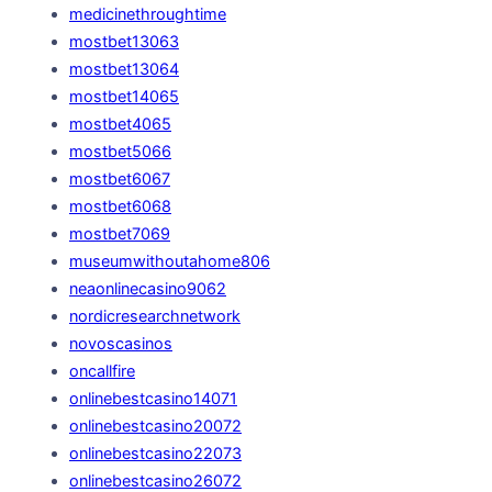
medicinethroughtime
mostbet13063
mostbet13064
mostbet14065
mostbet4065
mostbet5066
mostbet6067
mostbet6068
mostbet7069
museumwithoutahome806
neaonlinecasino9062
nordicresearchnetwork
novoscasinos
oncallfire
onlinebestcasino14071
onlinebestcasino20072
onlinebestcasino22073
onlinebestcasino26072