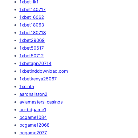
1xbet-lk1
1xbet140717
1xbet16062
1xbet18063
1xbet180718
1xbet29069
1xbet50617
1xbet50712
1xbetapp70714
1xbetinddownload.com
1xbetkenya25067
1xcinta
aaronallston2
aviamasters-casinos
bc-bdgame1
bcgame1084
bcgame12068
bcgame2077