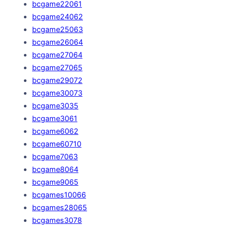
bcgame22061
bcgame24062
bcgame25063
bcgame26064
bcgame27064
bcgame27065
bcgame29072
bcgame30073
bcgame3035
bcgame3061
bcgame6062
bcgame60710
bcgame7063
bcgame8064
bcgame9065
bcgames10066
bcgames28065
bcgames3078